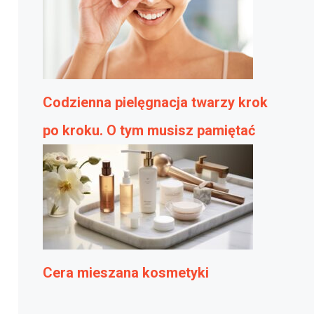
Codzienna pielęgnacja twarzy krok
po kroku. O tym musisz pamiętać
Cera mieszana kosmetyki