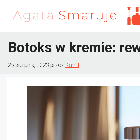
Przejdź
do
treści
Botoks w kremie: re
25 sierpnia, 2023
przez
Kamil