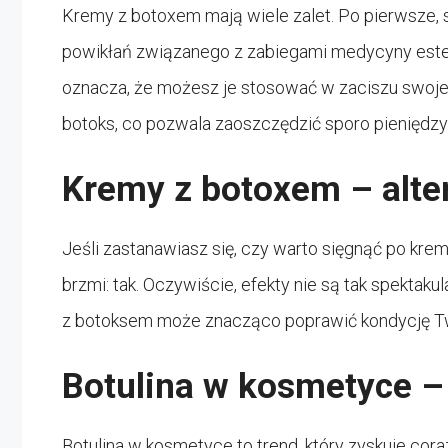
Kremy z botoxem mają wiele zalet. Po pierwsze, s
powikłań związanego z zabiegami medycyny estety
oznacza, że możesz je stosować w zaciszu swojeg
botoks, co pozwala zaoszczędzić sporo pieniędzy
Kremy z botoxem – alte
Jeśli zastanawiasz się, czy warto sięgnąć po kr
brzmi: tak. Oczywiście, efekty nie są tak spektaku
z botoksem może znacząco poprawić kondycję Twoj
Botulina w kosmetyce – 
Botulina w kosmetyce to trend, który zyskuje cor