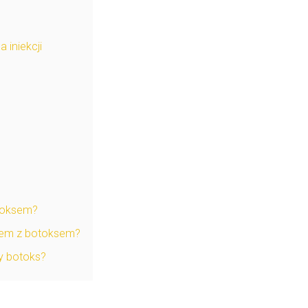
 iniekcji
otoksem?
rem z botoksem?
y botoks?