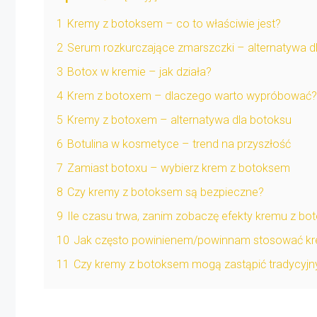
1
Kremy z botoksem – co to właściwie jest?
2
Serum rozkurczające zmarszczki – alternatywa dla
3
Botox w kremie – jak działa?
4
Krem z botoxem – dlaczego warto wypróbować?
5
Kremy z botoxem – alternatywa dla botoksu
6
Botulina w kosmetyce – trend na przyszłość
7
Zamiast botoxu – wybierz krem z botoksem
8
Czy kremy z botoksem są bezpieczne?
9
Ile czasu trwa, zanim zobaczę efekty kremu z b
10
Jak często powinienem/powinnam stosować k
11
Czy kremy z botoksem mogą zastąpić tradycyjn