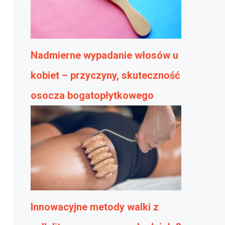
Nadmierne wypadanie włosów u
kobiet – przyczyny, skuteczność
osocza bogatopłytkowego
Innowacyjne metody walki z