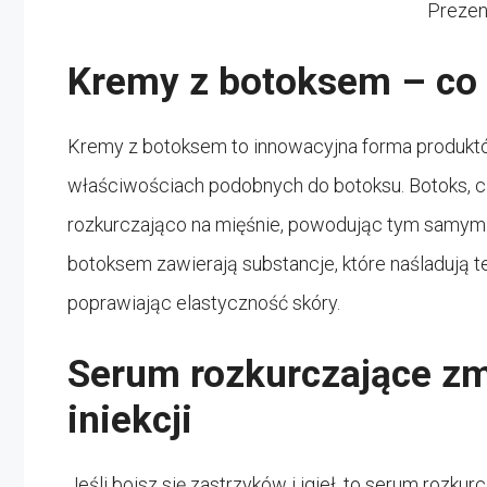
Prezen
Kremy z botoksem – co t
Kremy z botoksem to innowacyjna forma produktó
właściwościach podobnych do botoksu. Botoks, czyl
rozkurczająco na mięśnie, powodując tym samym 
botoksem zawierają substancje, które naśladują t
poprawiając elastyczność skóry.
Serum rozkurczające zm
iniekcji
Jeśli boisz się zastrzyków i igieł, to serum roz