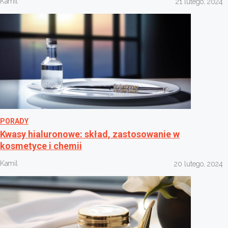
Kamil
21 lutego, 2024
PORADY
Kwasy hialuronowe: skład, zastosowanie w
kosmetyce i chemii
Kamil
20 lutego, 2024