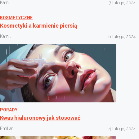
Kamil
7 lutego, 2024
KOSMETYCZNE
Kosmetyki a karmienie piersią
Kamil
6 lutego, 2024
PORADY
Kwas hialuronowy jak stosować
Emilian
4 lutego, 2024