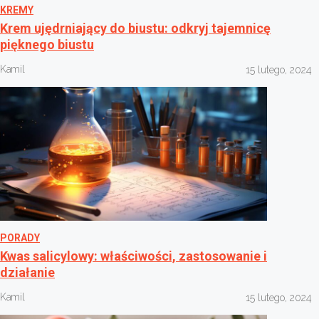
KREMY
Krem ujędrniający do biustu: odkryj tajemnicę
pięknego biustu
Kamil
15 lutego, 2024
PORADY
Kwas salicylowy: właściwości, zastosowanie i
działanie
Kamil
15 lutego, 2024