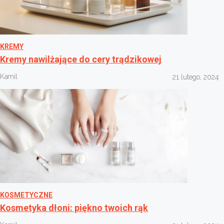
KREMY
Kremy nawilżające do cery trądzikowej
Kamil
21 lutego, 2024
KOSMETYCZNE
Kosmetyka dłoni: piękno twoich rąk