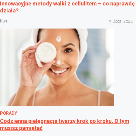
Innowacyjne metody walki z cellulitem – co naprawdę
działa?
Kamil
3 lipca, 2024
PORADY
Codzienna pielęgnacja twarzy krok po kroku. O tym
musisz pamiętać