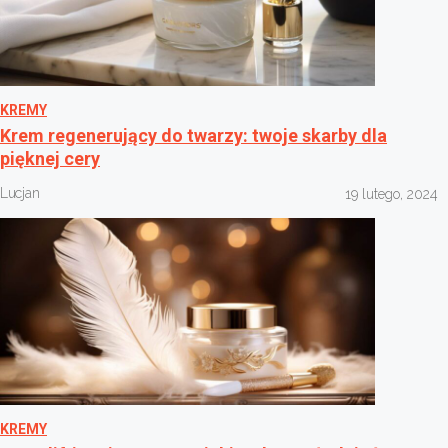
KREMY
Krem regenerujący do twarzy: twoje skarby dla
pięknej cery
Lucjan
19 lutego, 2024
KREMY