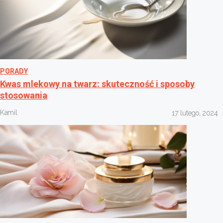
PORADY
Kwas mlekowy na twarz: skuteczność i sposoby
stosowania
Kamil
17 lutego, 2024