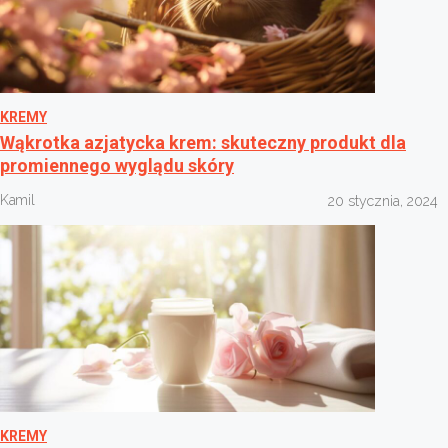
KREMY
Wąkrotka azjatycka krem: skuteczny produkt dla
promiennego wyglądu skóry
Kamil
20 stycznia, 2024
KREMY