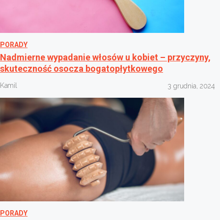
PORADY
Nadmierne wypadanie włosów u kobiet – przyczyny,
skuteczność osocza bogatopłytkowego
Kamil
3 grudnia, 2024
PORADY