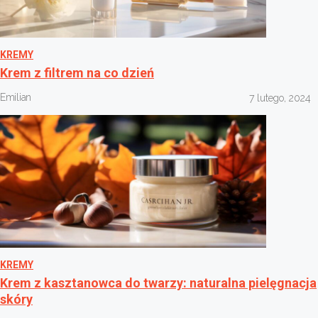
KREMY
Krem z filtrem na co dzień
Emilian
7 lutego, 2024
KREMY
Krem z kasztanowca do twarzy: naturalna pielęgnacja
skóry