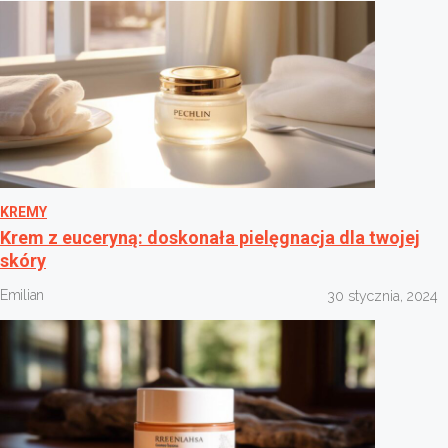
KREMY
Krem z euceryną: doskonała pielęgnacja dla twojej
skóry
Emilian
30 stycznia, 2024