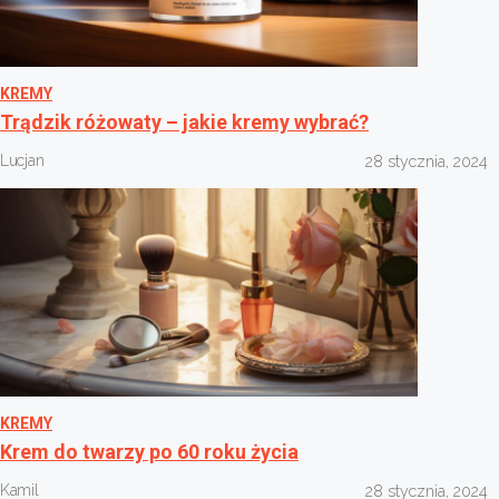
KREMY
Trądzik różowaty – jakie kremy wybrać?
Lucjan
28 stycznia, 2024
KREMY
Krem do twarzy po 60 roku życia
Kamil
28 stycznia, 2024