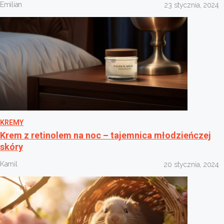
Emilian
23 stycznia, 2024
KREMY
Krem z retinolem na noc – tajemnica młodzieńczej
skóry
Kamil
20 stycznia, 2024