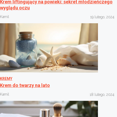
Krem liftingujący na powieki: sekret młodzieńczego
wyglądu oczu
Kamil
19 lutego, 2024
KREMY
Krem do twarzy na lato
Kamil
18 lutego, 2024