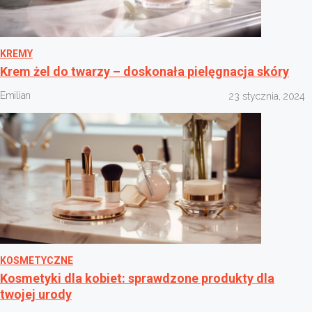
KREMY
Krem żel do twarzy – doskonała pielęgnacja skóry
Emilian
23 stycznia, 2024
KOSMETYCZNE
Kosmetyki dla kobiet: sprawdzone produkty dla
twojej urody