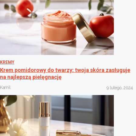
KREMY
Krem pomidorowy do twarzy: twoja skóra zasługuje
na najlepszą pielęgnację
Kamil
9 lutego, 2024