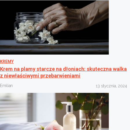
KREMY
Krem na plamy starcze na dłoniach: skuteczna walka
z niewłaściwymi przebarwieniami
Emilian
13 stycznia, 2024