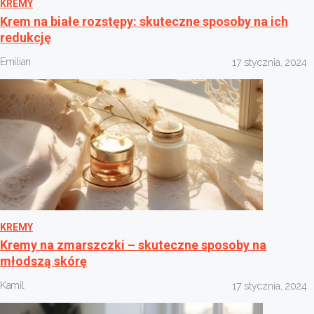
KREMY
Krem na białe rozstępy: skuteczne sposoby na ich
redukcję
Emilian
17 stycznia, 2024
KREMY
Kremy na zmarszczki – skuteczne sposoby na
młodszą skórę
Kamil
17 stycznia, 2024