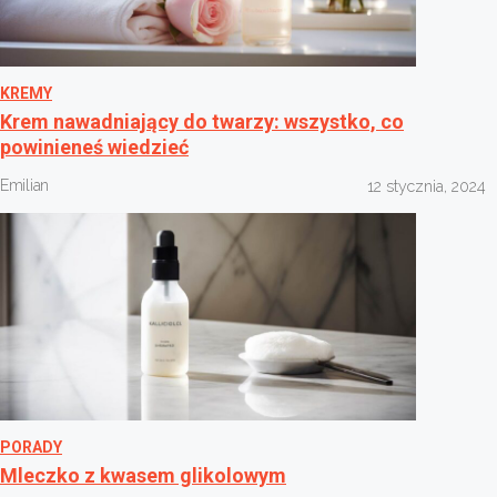
KREMY
Krem nawadniający do twarzy: wszystko, co
powinieneś wiedzieć
Emilian
12 stycznia, 2024
PORADY
Mleczko z kwasem glikolowym