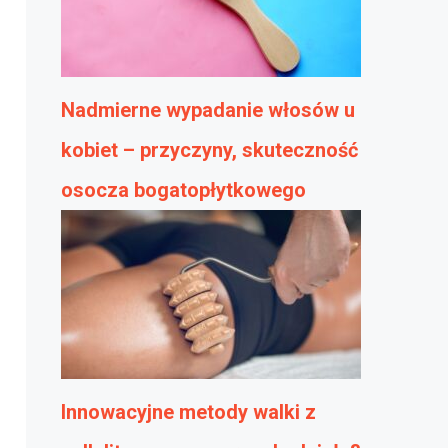
Nadmierne wypadanie włosów u
kobiet – przyczyny, skuteczność
osocza bogatopłytkowego
Innowacyjne metody walki z