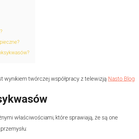
y?
zpieczne?
droksykwasów?
st wynikiem twórczej współpracy z telewizją
Nasto Blog
ksykwasów
żnymi właściwościami, które sprawiają, że są one
 przemysłu: