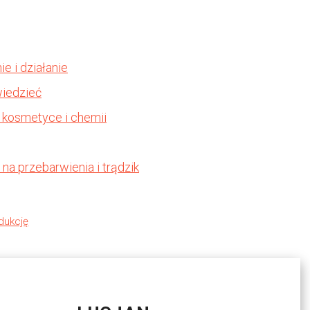
e i działanie
wiedzieć
 kosmetyce i chemii
a przebarwienia i trądzik
dukcję