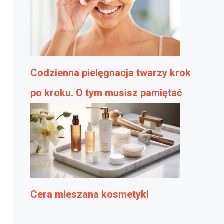
Codzienna pielęgnacja twarzy krok
po kroku. O tym musisz pamiętać
Cera mieszana kosmetyki