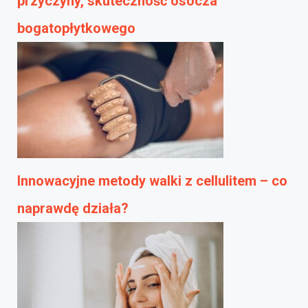
przyczyny, skuteczność osocza
bogatopłytkowego
Innowacyjne metody walki z cellulitem – co
naprawdę działa?