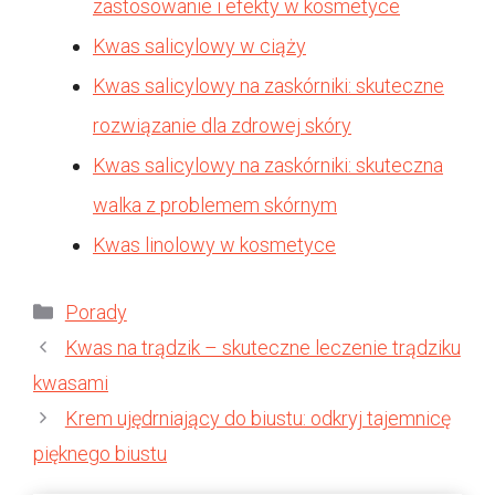
zastosowanie i efekty w kosmetyce
Kwas salicylowy w ciąży
Kwas salicylowy na zaskórniki: skuteczne
rozwiązanie dla zdrowej skóry
Kwas salicylowy na zaskórniki: skuteczna
walka z problemem skórnym
Kwas linolowy w kosmetyce
Kategorie
Porady
Kwas na trądzik – skuteczne leczenie trądziku
kwasami
Krem ujędrniający do biustu: odkryj tajemnicę
pięknego biustu