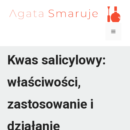
Przejdź
do
treści
Menu
Kwas salicylowy:
właściwości,
zastosowanie i
działanie