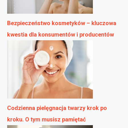
Bezpieczeństwo kosmetyków – kluczowa
kwestia dla konsumentów i producentów
Codzienna pielęgnacja twarzy krok po
kroku. O tym musisz pamiętać