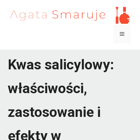
Przejdź
do
treści
Menu
Kwas salicylowy:
właściwości,
zastosowanie i
efekty w