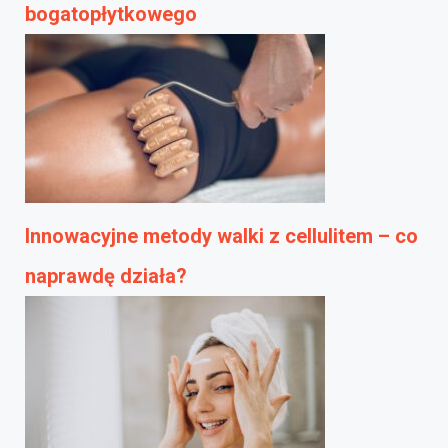
bogatopłytkowego
Innowacyjne metody walki z cellulitem – co
naprawdę działa?