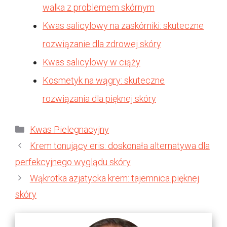
walka z problemem skórnym
Kwas salicylowy na zaskórniki: skuteczne
rozwiązanie dla zdrowej skóry
Kwas salicylowy w ciąży
Kosmetyk na wągry: skuteczne
rozwiązania dla pięknej skóry
Kategorie
Kwas Pielegnacyjny
Krem tonujący eris: doskonała alternatywa dla
perfekcyjnego wyglądu skóry
Wąkrotka azjatycka krem: tajemnica pięknej
skóry