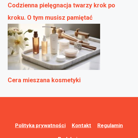
Codzienna pielęgnacja twarzy krok po
kroku. O tym musisz pamiętać
Cera mieszana kosmetyki
Polityka prywatności
Kontakt
Regulamin