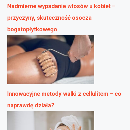
Nadmierne wypadanie włosów u kobiet –
przyczyny, skuteczność osocza
bogatopłytkowego
Innowacyjne metody walki z cellulitem – co
naprawdę działa?