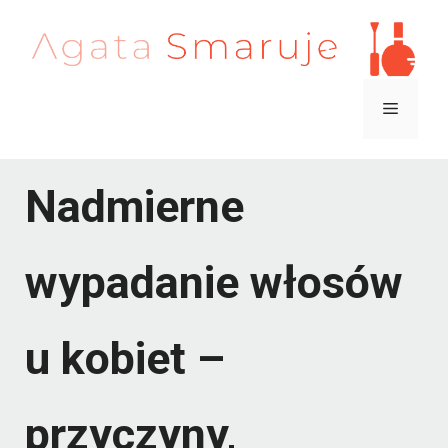
Przejdź
do
treści
Menu
Nadmierne
wypadanie włosów
u kobiet –
przyczyny,