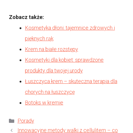
Zobacz także:
Kosmetyka dłoni: tajemnice zdrowych i
pięknych rąk
Krem na białe rozstępy
Kosmetyki dla kobiet: sprawdzone
produkty dla twojej urody
Łuszczyca krem – skuteczna terapia dla
chorych na łuszczycę
Botoks w kremie
Kategorie
Porady
Innowacyjne metody walki z cellulitem – co