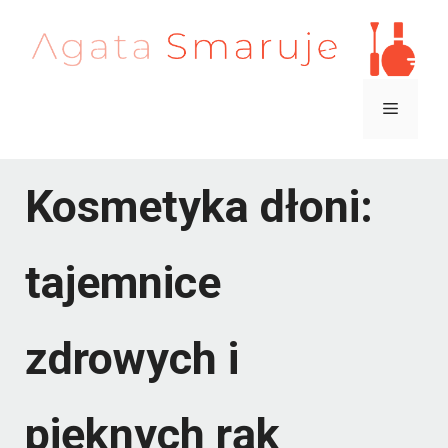
Przejdź
do
treści
Menu
Kosmetyka dłoni:
tajemnice
zdrowych i
pięknych rąk