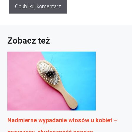
Zobacz też
Nadmierne wypadanie włosów u kobiet –
przyczyny, skuteczność osocza