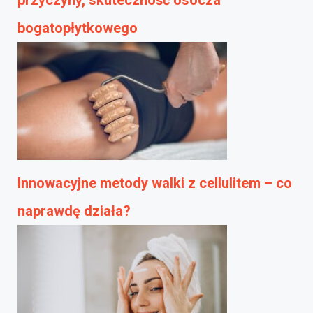
bogatopłytkowego
Innowacyjne metody walki z cellulitem – co
naprawdę działa?