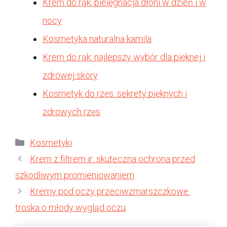
Krem do rąk: pielęgnacja dłoni w dzień i w
nocy
Kosmetyka naturalna kamila
Krem do rąk: najlepszy wybór dla pięknej i
zdrowej skóry
Kosmetyk do rzęs: sekrety pięknych i
zdrowych rzęs
Kategorie
Kosmetyki
Krem z filtrem ir: skuteczna ochrona przed
szkodliwym promieniowaniem
Kremy pod oczy przeciwzmarszczkowe:
troska o młody wygląd oczu