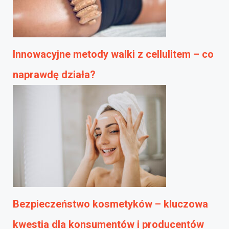
Innowacyjne metody walki z cellulitem – co
naprawdę działa?
Bezpieczeństwo kosmetyków – kluczowa
kwestia dla konsumentów i producentów