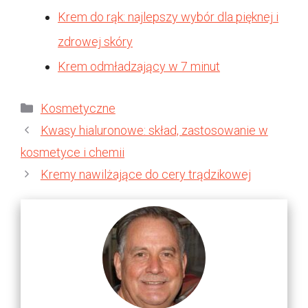
Krem do rąk: najlepszy wybór dla pięknej i
zdrowej skóry
Krem odmładzający w 7 minut
Kategorie
Kosmetyczne
Kwasy hialuronowe: skład, zastosowanie w
kosmetyce i chemii
Kremy nawilżające do cery trądzikowej