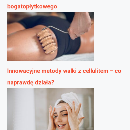
bogatopłytkowego
Innowacyjne metody walki z cellulitem – co
naprawdę działa?