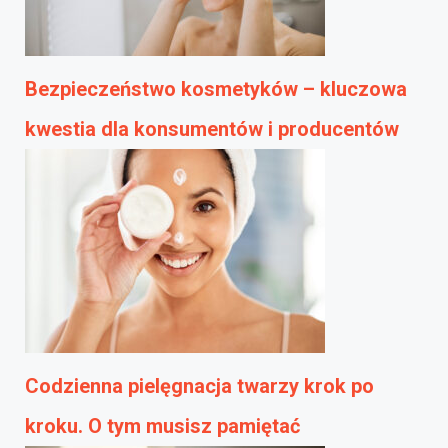
Bezpieczeństwo kosmetyków – kluczowa
kwestia dla konsumentów i producentów
Codzienna pielęgnacja twarzy krok po
kroku. O tym musisz pamiętać