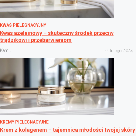
KWAS PIELEGNACYJNY
Kwas azelainowy – skuteczny środek przeciw
trądzikowi i przebarwieniom
Kamil
11 lutego, 2024
KREMY PIELEGNACYJNE
Krem z kolagenem – tajemnica młodości twojej skóry