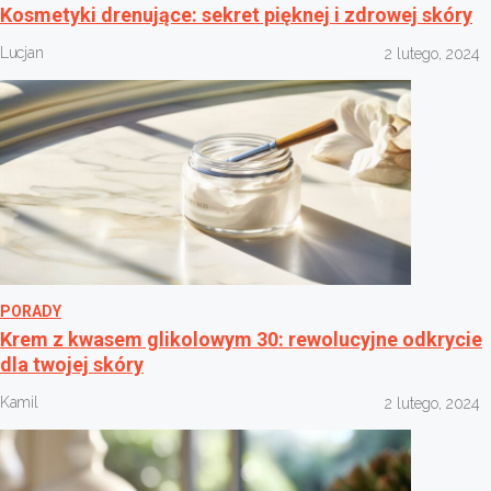
Kosmetyki drenujące: sekret pięknej i zdrowej skóry
Lucjan
2 lutego, 2024
PORADY
Krem z kwasem glikolowym 30: rewolucyjne odkrycie
dla twojej skóry
Kamil
2 lutego, 2024