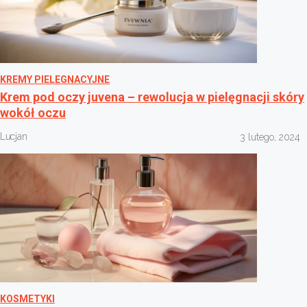
KREMY PIELEGNACYJNE
Krem pod oczy juvena – rewolucja w pielęgnacji skóry
wokół oczu
Lucjan
3 lutego, 2024
KOSMETYKI