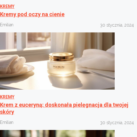
KREMY
Kremy pod oczy na cienie
Emilian
30 stycznia, 2024
KREMY
Krem z euceryną: doskonała pielęgnacja dla twojej
skóry
Emilian
30 stycznia, 2024