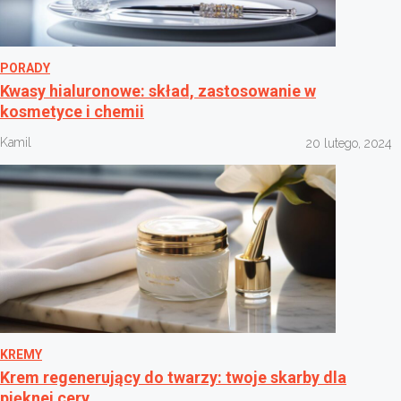
PORADY
Kwasy hialuronowe: skład, zastosowanie w
kosmetyce i chemii
Kamil
20 lutego, 2024
KREMY
Krem regenerujący do twarzy: twoje skarby dla
pięknej cery