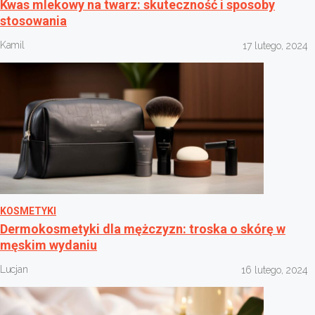
Kwas mlekowy na twarz: skuteczność i sposoby
stosowania
Kamil
17 lutego, 2024
KOSMETYKI
Dermokosmetyki dla mężczyzn: troska o skórę w
męskim wydaniu
Lucjan
16 lutego, 2024