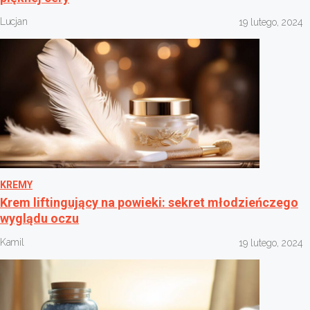
Lucjan
19 lutego, 2024
KREMY
Krem liftingujący na powieki: sekret młodzieńczego
wyglądu oczu
Kamil
19 lutego, 2024