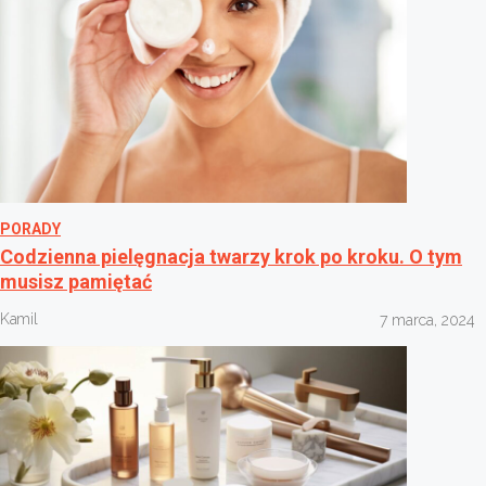
PORADY
Codzienna pielęgnacja twarzy krok po kroku. O tym
musisz pamiętać
Kamil
7 marca, 2024