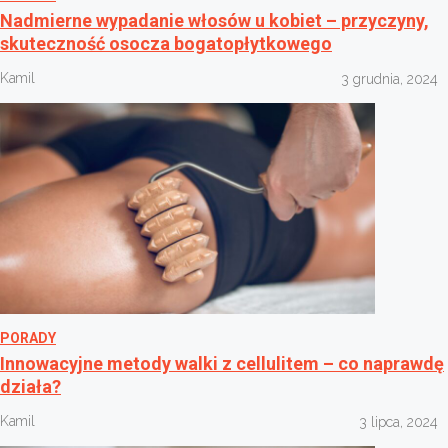
Nadmierne wypadanie włosów u kobiet – przyczyny,
skuteczność osocza bogatopłytkowego
Kamil
3 grudnia, 2024
PORADY
Innowacyjne metody walki z cellulitem – co naprawdę
działa?
Kamil
3 lipca, 2024