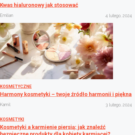
Kwas hialuronowy jak stosować
Emilian
4 lutego, 2024
KOSMETYCZNE
Harmony kosmetyki – twoje źródło harmonii i piękna
Kamil
3 lutego, 2024
KOSMETYKI
Kosmetyki a karmienie piersią: jak znaleźć
bezpieczne produkty dla kobiety karmiącej?