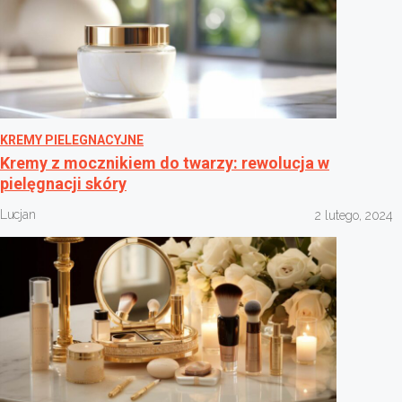
KREMY PIELEGNACYJNE
Kremy z mocznikiem do twarzy: rewolucja w
pielęgnacji skóry
Lucjan
2 lutego, 2024