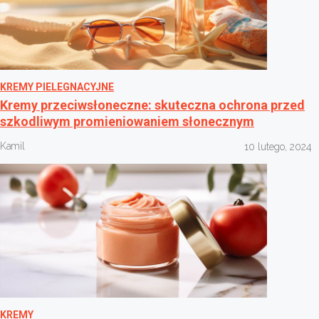
KREMY PIELEGNACYJNE
Kremy przeciwsłoneczne: skuteczna ochrona przed
szkodliwym promieniowaniem słonecznym
Kamil
10 lutego, 2024
KREMY