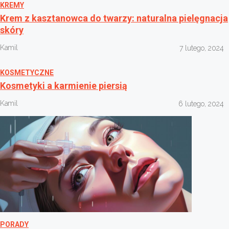
KREMY
Krem z kasztanowca do twarzy: naturalna pielęgnacja
skóry
Kamil
7 lutego, 2024
KOSMETYCZNE
Kosmetyki a karmienie piersią
Kamil
6 lutego, 2024
PORADY