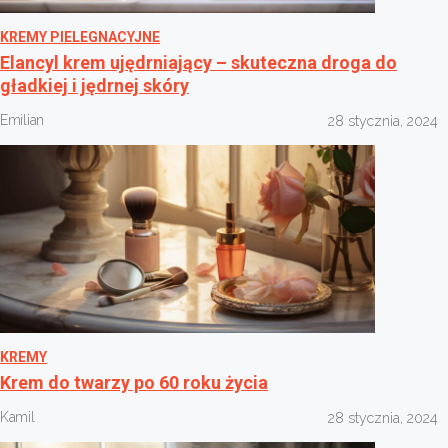
KREMY PIELEGNACYJNE
Elancyl krem ujędrniający – skuteczna droga do
gładkiej i jędrnej skóry
Emilian
28 stycznia, 2024
KREMY
Krem do twarzy po 60 roku życia
Kamil
28 stycznia, 2024