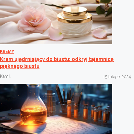
KREMY
Krem ujędrniający do biustu: odkryj tajemnicę
pięknego biustu
Kamil
15 lutego, 2024