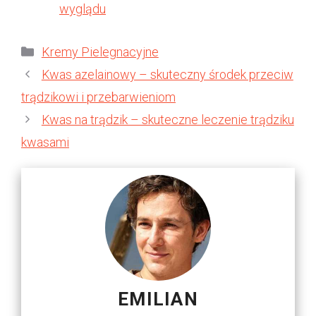
wyglądu
Kategorie
Kremy Pielegnacyjne
Kwas azelainowy – skuteczny środek przeciw
trądzikowi i przebarwieniom
Kwas na trądzik – skuteczne leczenie trądziku
kwasami
EMILIAN