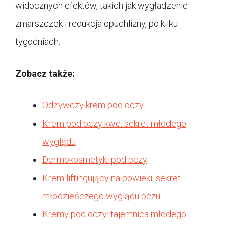
widocznych efektów, takich jak wygładzenie
zmarszczek i redukcja opuchlizny, po kilku
tygodniach.
Zobacz także:
Odżywczy krem pod oczy
Krem pod oczy kwc: sekret młodego
wyglądu
Dermokosmetyki pod oczy
Krem liftingujący na powieki: sekret
młodzieńczego wyglądu oczu
Kremy pod oczy: tajemnica młodego