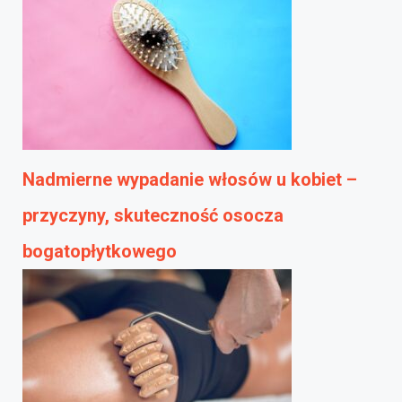
Nadmierne wypadanie włosów u kobiet –
przyczyny, skuteczność osocza
bogatopłytkowego