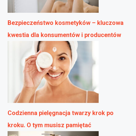
Bezpieczeństwo kosmetyków – kluczowa
kwestia dla konsumentów i producentów
Codzienna pielęgnacja twarzy krok po
kroku. O tym musisz pamiętać