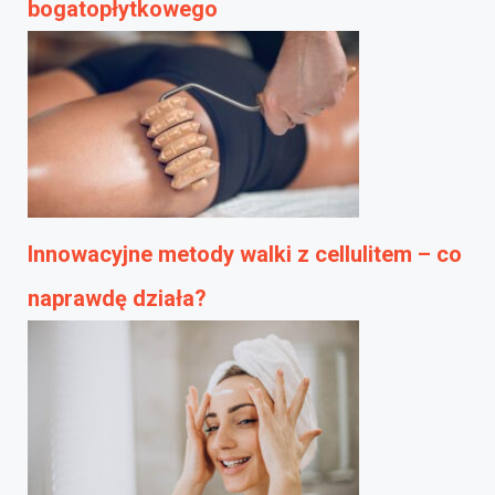
bogatopłytkowego
Innowacyjne metody walki z cellulitem – co
naprawdę działa?