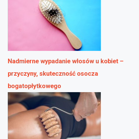
Nadmierne wypadanie włosów u kobiet –
przyczyny, skuteczność osocza
bogatopłytkowego