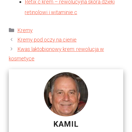
Retix c krem – rewolucyjna skóra dzięki
retinolowi i witaminie c
Kategorie
Kremy
Kremy pod oczy na cienie
Kwas laktobionowy krem: rewolucja w
kosmetyce
KAMIL