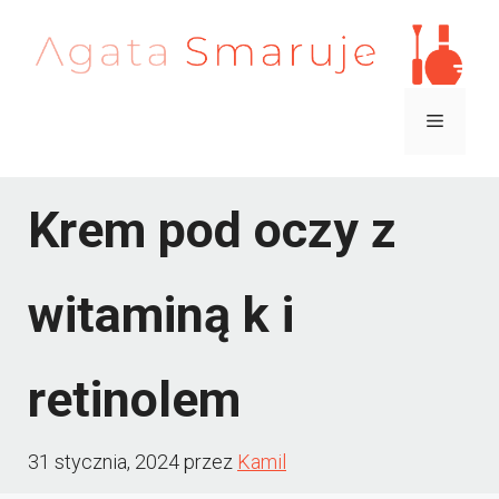
Przejdź
do
treści
Menu
Krem pod oczy z
witaminą k i
retinolem
31 stycznia, 2024
przez
Kamil