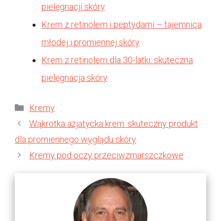
pielęgnacji skóry
Krem z retinolem i peptydami – tajemnica
młodej i promiennej skóry
Krem z retinolem dla 30-latki: skuteczna
pielęgnacja skóry
Kategorie
Kremy
Wąkrotka azjatycka krem: skuteczny produkt
dla promiennego wyglądu skóry
Kremy pod oczy przeciwzmarszczkowe