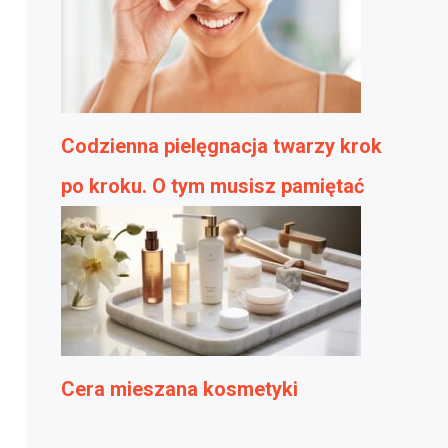
Codzienna pielęgnacja twarzy krok
po kroku. O tym musisz pamiętać
Cera mieszana kosmetyki