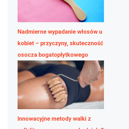
Nadmierne wypadanie włosów u
kobiet – przyczyny, skuteczność
osocza bogatopłytkowego
Innowacyjne metody walki z