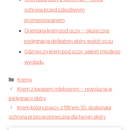
ochrona przed szkodliwym
promieniowaniem
Orientana krem pod oczy – skuteczna
pielęgnacja delikatnej skóry wokół oczu
Odżywczy krem pod oczy: sekret młodego
wyglądu
Kategorie
Kremy
Krem z kwasem mlekowym – rewolucja w
pielęgnacji skóry
Krem koloryzujący z filtr’em 50: doskonała
ochrona przeciwsłoneczna dla twojej skóry