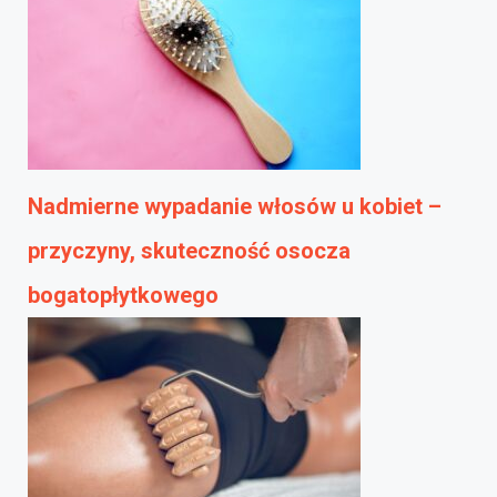
Nadmierne wypadanie włosów u kobiet –
przyczyny, skuteczność osocza
bogatopłytkowego