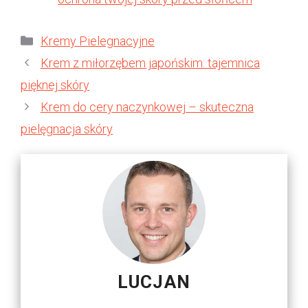
Kategorie
Kremy Pielegnacyjne
Krem z miłorzębem japońskim: tajemnica
pięknej skóry
Krem do cery naczynkowej – skuteczna
pielęgnacja skóry
LUCJAN