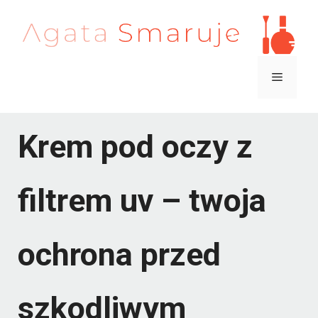
Przejdź
do
treści
Menu
Krem pod oczy z
filtrem uv – twoja
ochrona przed
szkodliwym