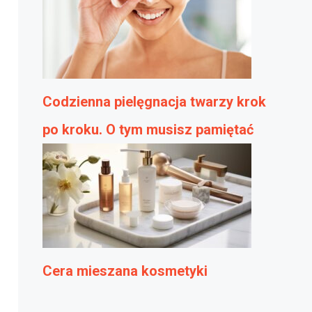
Codzienna pielęgnacja twarzy krok
po kroku. O tym musisz pamiętać
Cera mieszana kosmetyki