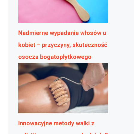
Nadmierne wypadanie włosów u
kobiet – przyczyny, skuteczność
osocza bogatopłytkowego
Innowacyjne metody walki z