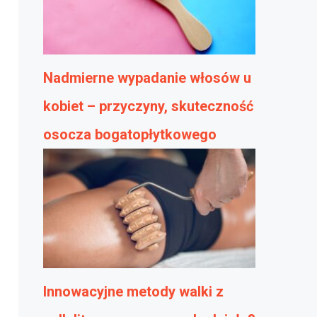
Nadmierne wypadanie włosów u
kobiet – przyczyny, skuteczność
osocza bogatopłytkowego
Innowacyjne metody walki z