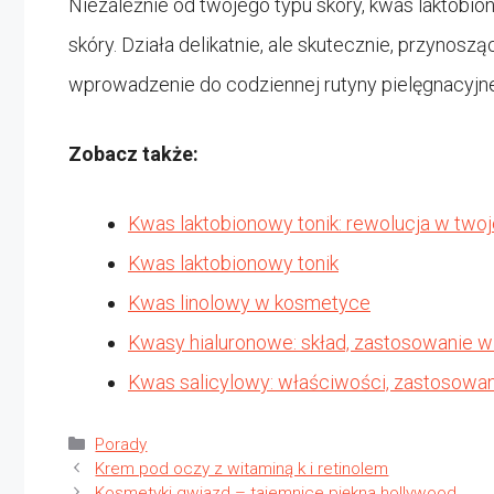
Niezależnie od twojego typu skóry, kwas laktobio
skóry. Działa delikatnie, ale skutecznie, przynosz
wprowadzenie do codziennej rutyny pielęgnacyjne
Zobacz także:
Kwas laktobionowy tonik: rewolucja w twoje
Kwas laktobionowy tonik
Kwas linolowy w kosmetyce
Kwasy hialuronowe: skład, zastosowanie w
Kwas salicylowy: właściwości, zastosowan
Kategorie
Porady
Krem pod oczy z witaminą k i retinolem
Kosmetyki gwiazd – tajemnice piękna hollywood