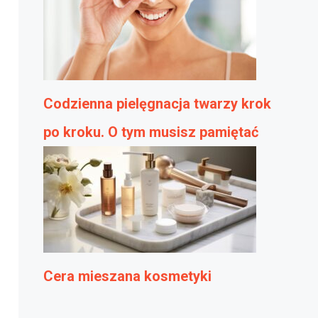
Codzienna pielęgnacja twarzy krok
po kroku. O tym musisz pamiętać
Cera mieszana kosmetyki