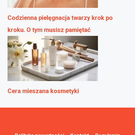
Codzienna pielęgnacja twarzy krok po
kroku. O tym musisz pamiętać
Cera mieszana kosmetyki