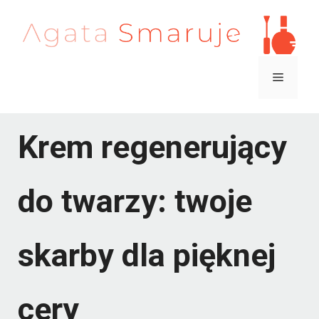
Przejdź
do
treści
Menu
Krem regenerujący
do twarzy: twoje
skarby dla pięknej
cery