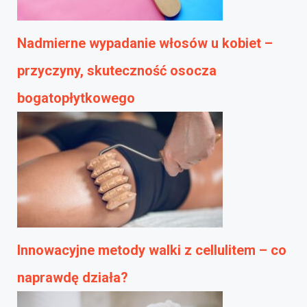
Nadmierne wypadanie włosów u kobiet –
przyczyny, skuteczność osocza
bogatopłytkowego
Innowacyjne metody walki z cellulitem – co
naprawdę działa?