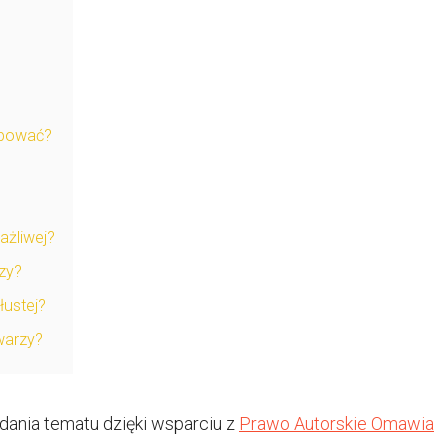
óbować?
ażliwej?
zy?
łustej?
twarzy?
ania tematu dzięki wsparciu z
Prawo Autorskie Omawia