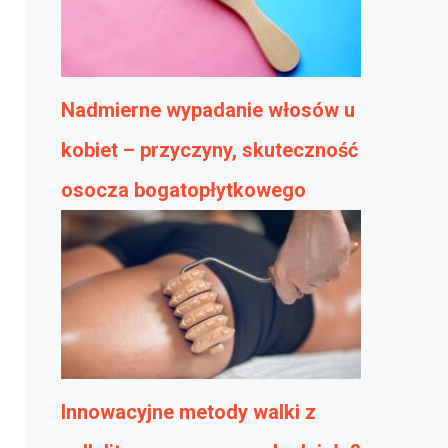
Nadmierne wypadanie włosów u
kobiet – przyczyny, skuteczność
osocza bogatopłytkowego
Innowacyjne metody walki z