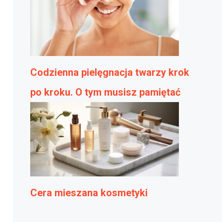
Codzienna pielęgnacja twarzy krok
po kroku. O tym musisz pamiętać
Cera mieszana kosmetyki