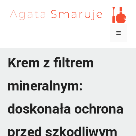
Przejdź
do
treści
Menu
Krem z filtrem
mineralnym:
doskonała ochrona
przed szkodliwym