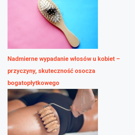
Nadmierne wypadanie włosów u kobiet –
przyczyny, skuteczność osocza
bogatopłytkowego