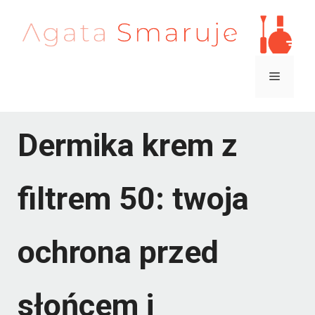
Przejdź
do
treści
Menu
Dermika krem z
filtrem 50: twoja
ochrona przed
słońcem i