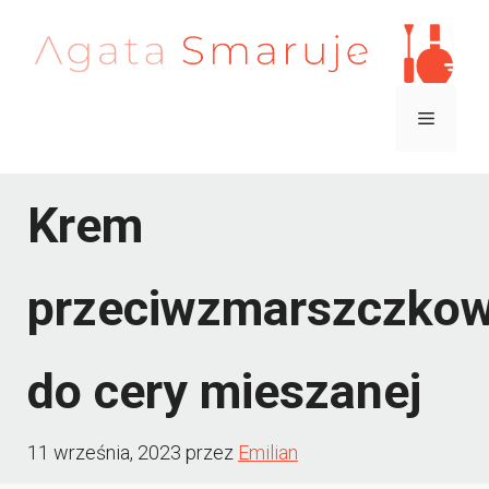
Przejdź
do
treści
Menu
Krem
przeciwzmarszczko
do cery mieszanej
11 września, 2023
przez
Emilian