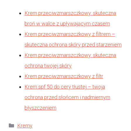
Krem przeciwzmarszczkowy: skuteczna
broń w walce z upływającym czasem
Krem przeciwzmarszczkowy z filtrem –
skuteczna ochrona skóry przed starzeniem
Krem przeciwzmarszczkowy: skuteczna
ochrona twojej skóry
Krem przeciwzmarszczkowy z filtr
Krem spf 50 do cery tłustej – twoja
ochrona przed słońcem i nadmiernym
błyszczeniem
Kategorie
Kremy