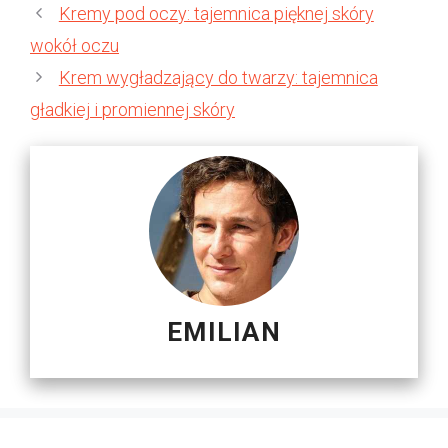
Kremy pod oczy: tajemnica pięknej skóry
wokół oczu
Krem wygładzający do twarzy: tajemnica
gładkiej i promiennej skóry
EMILIAN