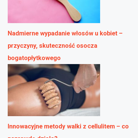
Nadmierne wypadanie włosów u kobiet –
przyczyny, skuteczność osocza
bogatopłytkowego
Innowacyjne metody walki z cellulitem – co