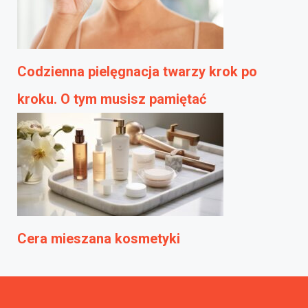
Codzienna pielęgnacja twarzy krok po
kroku. O tym musisz pamiętać
Cera mieszana kosmetyki