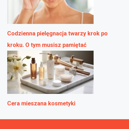
Codzienna pielęgnacja twarzy krok po
kroku. O tym musisz pamiętać
Cera mieszana kosmetyki