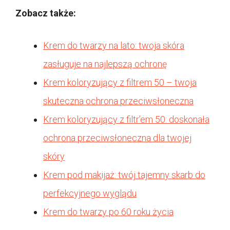
Zobacz także:
Krem do twarzy na lato: twoja skóra
zasługuje na najlepszą ochronę
Krem koloryzujący z filtrem 50 – twoja
skuteczna ochrona przeciwsłoneczna
Krem koloryzujący z filtr’em 50: doskonała
ochrona przeciwsłoneczna dla twojej
skóry
Krem pod makijaż: twój tajemny skarb do
perfekcyjnego wyglądu
Krem do twarzy po 60 roku życia