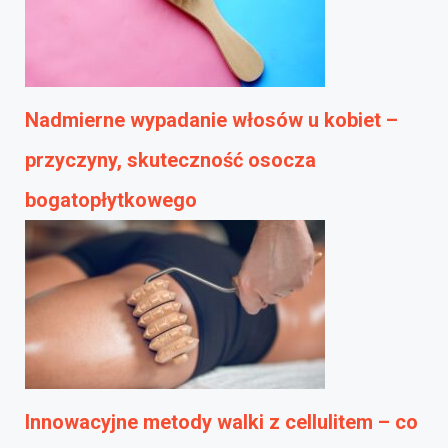
Nadmierne wypadanie włosów u kobiet –
przyczyny, skuteczność osocza
bogatopłytkowego
Innowacyjne metody walki z cellulitem – co