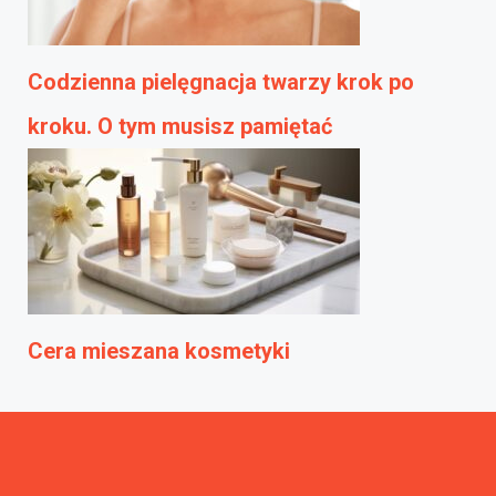
Codzienna pielęgnacja twarzy krok po
kroku. O tym musisz pamiętać
Cera mieszana kosmetyki