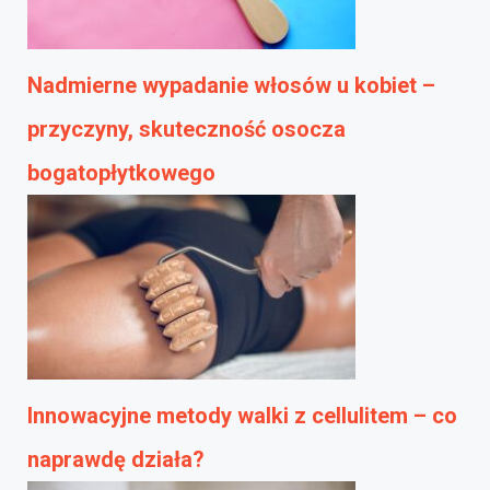
Nadmierne wypadanie włosów u kobiet –
przyczyny, skuteczność osocza
bogatopłytkowego
Innowacyjne metody walki z cellulitem – co
naprawdę działa?