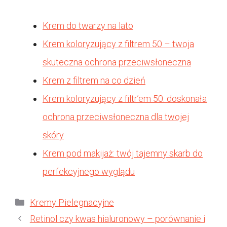
Krem do twarzy na lato
Krem koloryzujący z filtrem 50 – twoja
skuteczna ochrona przeciwsłoneczna
Krem z filtrem na co dzień
Krem koloryzujący z filtr’em 50: doskonała
ochrona przeciwsłoneczna dla twojej
skóry
Krem pod makijaż: twój tajemny skarb do
perfekcyjnego wyglądu
Kategorie
Kremy Pielegnacyjne
Retinol czy kwas hialuronowy – porównanie i