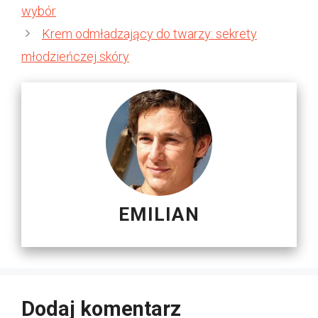
wybór
Krem odmładzający do twarzy: sekrety
młodzieńczej skóry
EMILIAN
Dodaj komentarz