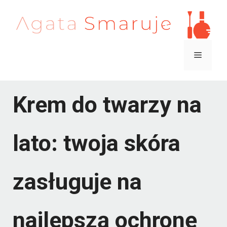
Przejdź
do
treści
Menu
Krem do twarzy na
lato: twoja skóra
zasługuje na
najlepszą ochronę