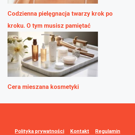
Codzienna pielęgnacja twarzy krok po
kroku. O tym musisz pamiętać
Cera mieszana kosmetyki
Polityka prywatności
Kontakt
Regulamin