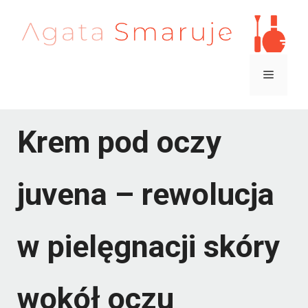
Przejdź
do
treści
Menu
Krem pod oczy
juvena – rewolucja
w pielęgnacji skóry
wokół oczu