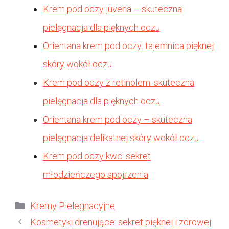
Krem pod oczy juvena – skuteczna
pielęgnacja dla pięknych oczu
Orientana krem pod oczy: tajemnica pięknej
skóry wokół oczu
Krem pod oczy z retinolem: skuteczna
pielęgnacja dla pięknych oczu
Orientana krem pod oczy – skuteczna
pielęgnacja delikatnej skóry wokół oczu
Krem pod oczy kwc: sekret
młodzieńczego spojrzenia
Kategorie
Kremy Pielegnacyjne
Kosmetyki drenujące: sekret pięknej i zdrowej