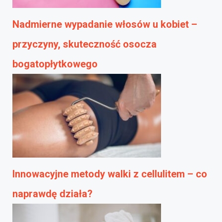
Nadmierne wypadanie włosów u kobiet –
przyczyny, skuteczność osocza
bogatopłytkowego
Innowacyjne metody walki z cellulitem – co
naprawdę działa?