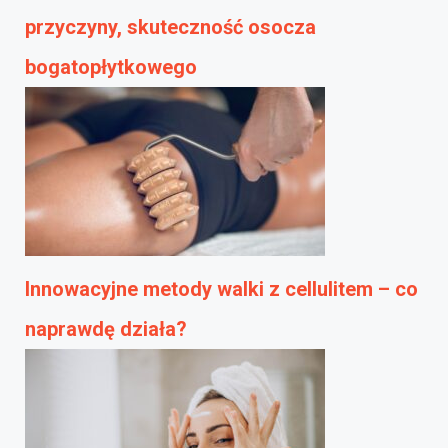
przyczyny, skuteczność osocza
bogatopłytkowego
Innowacyjne metody walki z cellulitem – co
naprawdę działa?