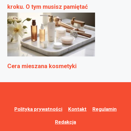
kroku. O tym musisz pamiętać
Cera mieszana kosmetyki
Polityka prywatności
Kontakt
Regulamin
Redakcja