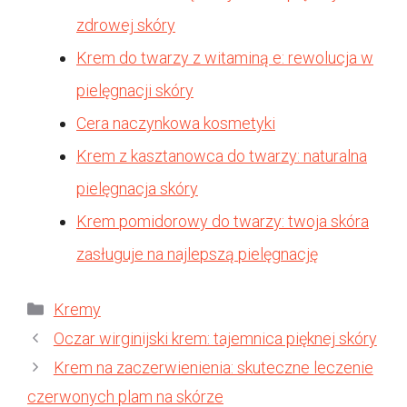
zdrowej skóry
Krem do twarzy z witaminą e: rewolucja w
pielęgnacji skóry
Cera naczynkowa kosmetyki
Krem z kasztanowca do twarzy: naturalna
pielęgnacja skóry
Krem pomidorowy do twarzy: twoja skóra
zasługuje na najlepszą pielęgnację
Kategorie
Kremy
Oczar wirginijski krem: tajemnica pięknej skóry
Krem na zaczerwienienia: skuteczne leczenie
czerwonych plam na skórze