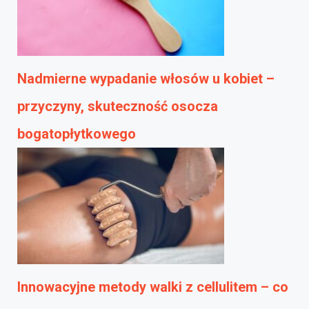
Nadmierne wypadanie włosów u kobiet –
przyczyny, skuteczność osocza
bogatopłytkowego
Innowacyjne metody walki z cellulitem – co