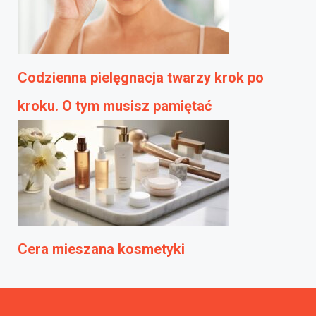
Codzienna pielęgnacja twarzy krok po
kroku. O tym musisz pamiętać
Cera mieszana kosmetyki