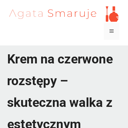
Przejdź
do
treści
Menu
Krem na czerwone
rozstępy –
skuteczna walka z
estetycznym