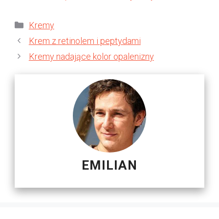
Kategorie
Kremy
Krem z retinolem i peptydami
Kremy nadające kolor opalenizny
EMILIAN