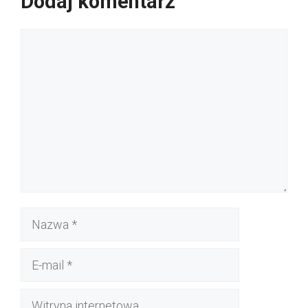
Dodaj komentarz
Komentarz
Nazwa
E-
mail
Witryna