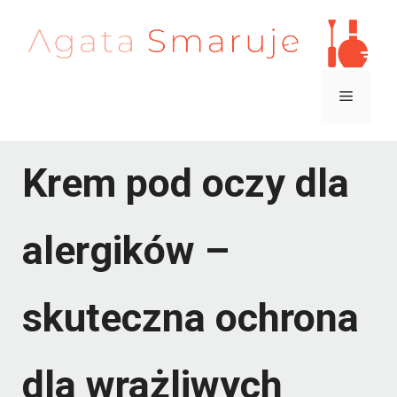
Przejdź
do
treści
Menu
Krem pod oczy dla
alergików –
skuteczna ochrona
dla wrażliwych