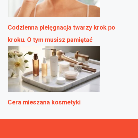
Codzienna pielęgnacja twarzy krok po
kroku. O tym musisz pamiętać
Cera mieszana kosmetyki