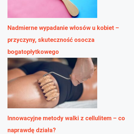
Nadmierne wypadanie włosów u kobiet –
przyczyny, skuteczność osocza
bogatopłytkowego
Innowacyjne metody walki z cellulitem – co
naprawdę działa?