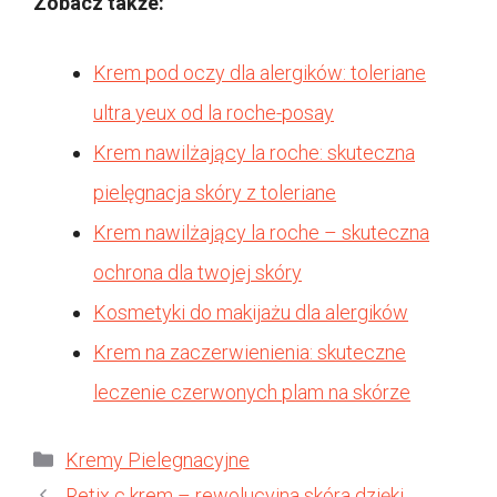
Zobacz także:
Krem pod oczy dla alergików: toleriane
ultra yeux od la roche-posay
Krem nawilżający la roche: skuteczna
pielęgnacja skóry z toleriane
Krem nawilżający la roche – skuteczna
ochrona dla twojej skóry
Kosmetyki do makijażu dla alergików
Krem na zaczerwienienia: skuteczne
leczenie czerwonych plam na skórze
Kategorie
Kremy Pielegnacyjne
Retix c krem – rewolucyjna skóra dzięki