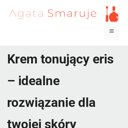
Przejdź
do
treści
Menu
Krem tonujący eris
– idealne
rozwiązanie dla
twojej skóry