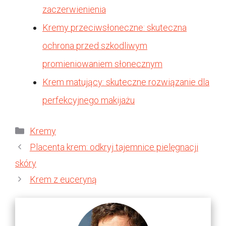
zaczerwienienia
Kremy przeciwsłoneczne: skuteczna
ochrona przed szkodliwym
promieniowaniem słonecznym
Krem matujący: skuteczne rozwiązanie dla
perfekcyjnego makijażu
Kategorie
Kremy
Placenta krem: odkryj tajemnice pielęgnacji
skóry
Krem z euceryną