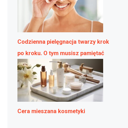
Codzienna pielęgnacja twarzy krok
po kroku. O tym musisz pamiętać
Cera mieszana kosmetyki