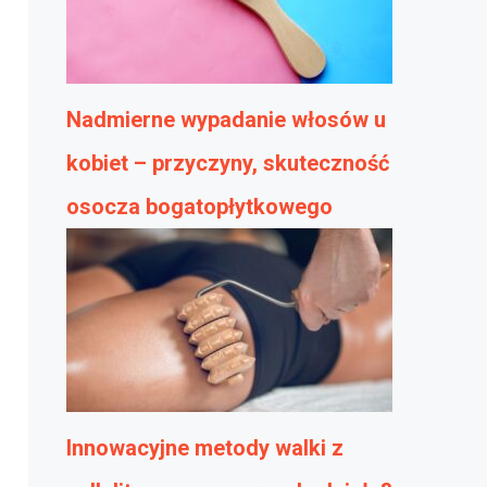
Nadmierne wypadanie włosów u
kobiet – przyczyny, skuteczność
osocza bogatopłytkowego
Innowacyjne metody walki z