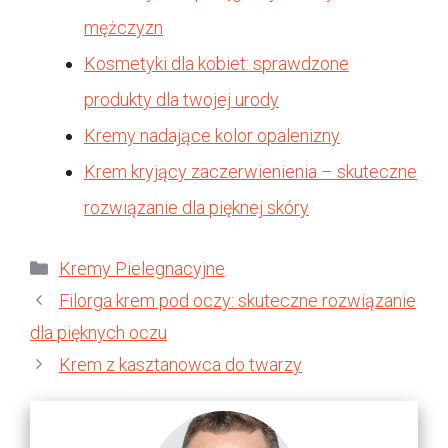
mężczyzn
Kosmetyki dla kobiet: sprawdzone
produkty dla twojej urody
Kremy nadające kolor opalenizny
Krem kryjący zaczerwienienia – skuteczne
rozwiązanie dla pięknej skóry
Kategorie
Kremy Pielegnacyjne
Filorga krem pod oczy: skuteczne rozwiązanie
dla pięknych oczu
Krem z kasztanowca do twarzy