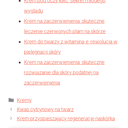
Krem pod oczy kwc: sekret młodego
wyglądu
Krem na zaczerwienienia: skuteczne
leczenie czerwonych plam na skórze
Krem do twarzy z witaminą e: rewolucja w
pielęgnacji skóry
Krem na zaczerwienienia: skuteczne
rozwiązanie dla skóry podatnej na
zaczerwienienia
Kategorie
Kremy
Kwas cytrynowy na twarz
Krem przyspieszający regenerację naskórka