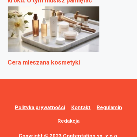
kroku. O tym musisz pamiętać
Cera mieszana kosmetyki
Polityka prywatności
Kontakt
Regulamin
Redakcja
Copyright © 2023 Contentation sp. z o.o.