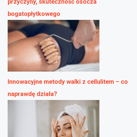
przyczyny, skuteczność osocza
bogatopłytkowego
Innowacyjne metody walki z cellulitem – co
naprawdę działa?