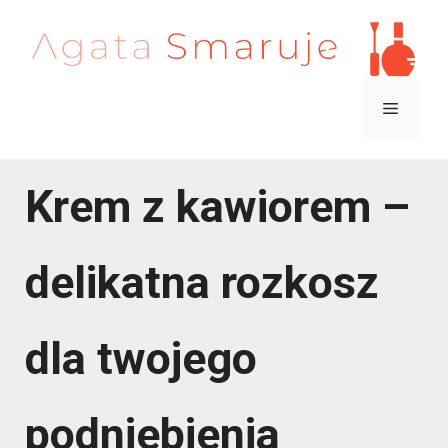
Przejdź
do
treści
Menu
Krem z kawiorem –
delikatna rozkosz
dla twojego
podniebienia