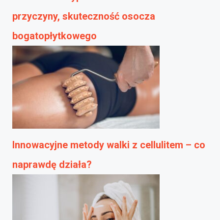
przyczyny, skuteczność osocza
bogatopłytkowego
Innowacyjne metody walki z cellulitem – co
naprawdę działa?