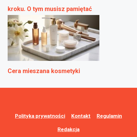
kroku. O tym musisz pamiętać
Cera mieszana kosmetyki
Polityka prywatności
Kontakt
Regulamin
Redakcja