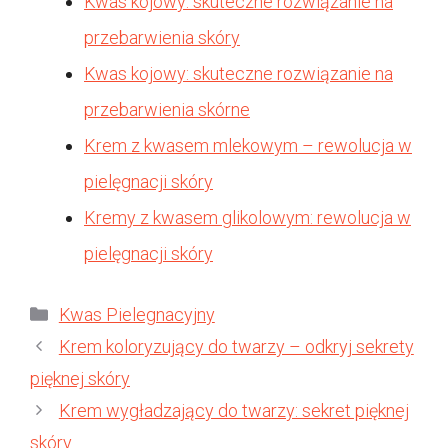
Kwas kojowy: skuteczne rozwiązanie na
przebarwienia skóry
Kwas kojowy: skuteczne rozwiązanie na
przebarwienia skórne
Krem z kwasem mlekowym – rewolucja w
pielęgnacji skóry
Kremy z kwasem glikolowym: rewolucja w
pielęgnacji skóry
Kategorie
Kwas Pielegnacyjny
Krem koloryzujący do twarzy – odkryj sekrety
pięknej skóry
Krem wygładzający do twarzy: sekret pięknej
skóry