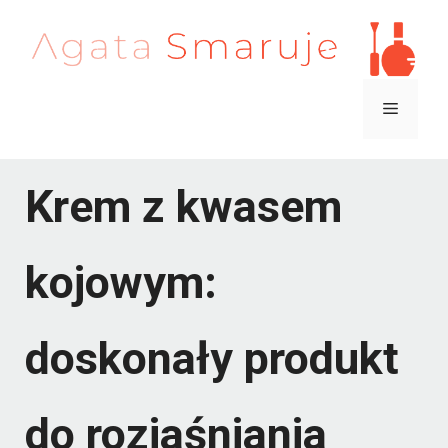
Przejdź
do
treści
Menu
Krem z kwasem
kojowym:
doskonały produkt
do rozjaśniania