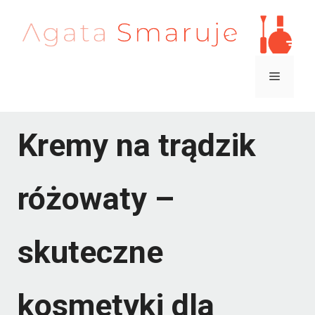
Przejdź
do
treści
Menu
Kremy na trądzik
różowaty –
skuteczne
kosmetyki dla