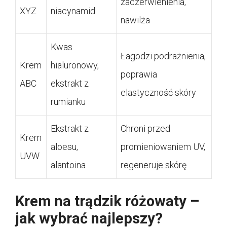
zaczerwienienia,
XYZ
niacynamid
nawilża
Kwas
Łagodzi podrażnienia,
Krem
hialuronowy,
poprawia
ABC
ekstrakt z
elastyczność skóry
rumianku
Ekstrakt z
Chroni przed
Krem
aloesu,
promieniowaniem UV,
UVW
alantoina
regeneruje skórę
Krem na trądzik różowaty –
jak wybrać najlepszy?