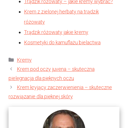
Trądzik różowaty – jakie kremy wybrać?
Krem z zielonej herbaty na trądzik
różowaty
Trądzik różowaty jakie kremy
Kosmetyki do kamuflażu bielactwa
Kategorie
Kremy
Krem pod oczy juvena – skuteczna
pielęgnacja dla pięknych oczu
Krem kryjący zaczerwienienia – skuteczne
rozwiązanie dla pięknej skóry