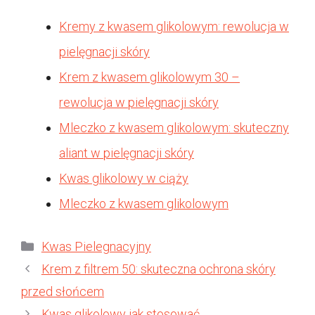
Kremy z kwasem glikolowym: rewolucja w
pielęgnacji skóry
Krem z kwasem glikolowym 30 –
rewolucja w pielęgnacji skóry
Mleczko z kwasem glikolowym: skuteczny
aliant w pielęgnacji skóry
Kwas glikolowy w ciąży
Mleczko z kwasem glikolowym
Kategorie
Kwas Pielegnacyjny
Krem z filtrem 50: skuteczna ochrona skóry
przed słońcem
Kwas glikolowy jak stosować