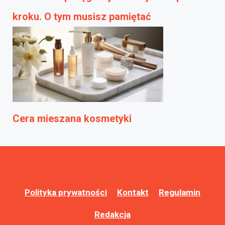
kroku. O tym musisz pamiętać
Cera mieszana kosmetyki
Polityka prywatności
Kontakt
Regulamin
Redakcja