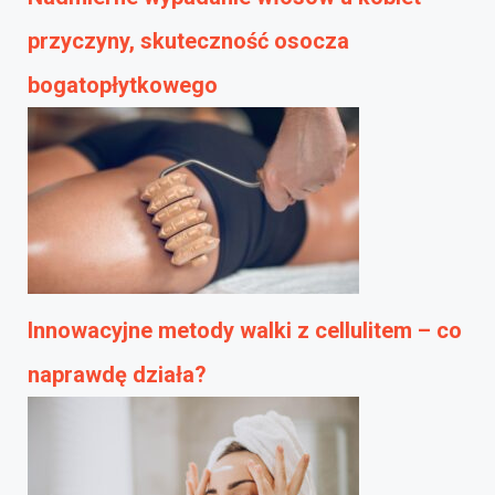
przyczyny, skuteczność osocza
bogatopłytkowego
Innowacyjne metody walki z cellulitem – co
naprawdę działa?