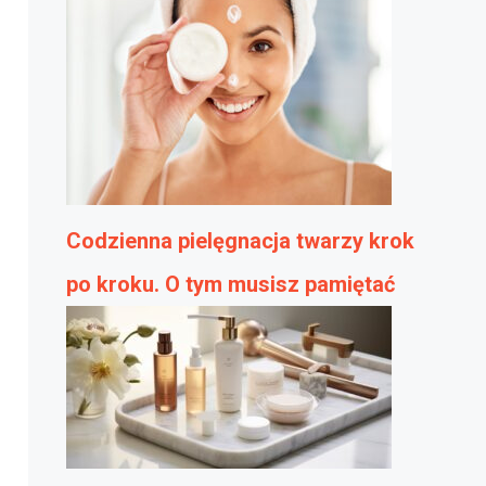
Codzienna pielęgnacja twarzy krok
po kroku. O tym musisz pamiętać