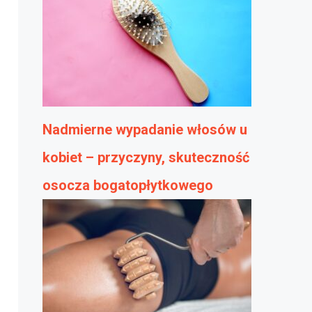
Nadmierne wypadanie włosów u
kobiet – przyczyny, skuteczność
osocza bogatopłytkowego