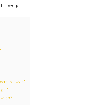
 foliowego.
y
wasem foliowym?
lgar?
iowego?