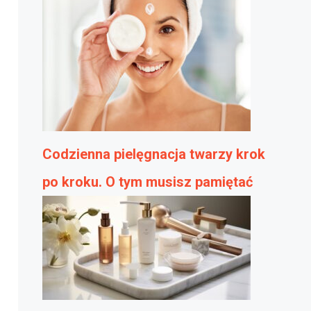
Codzienna pielęgnacja twarzy krok
po kroku. O tym musisz pamiętać