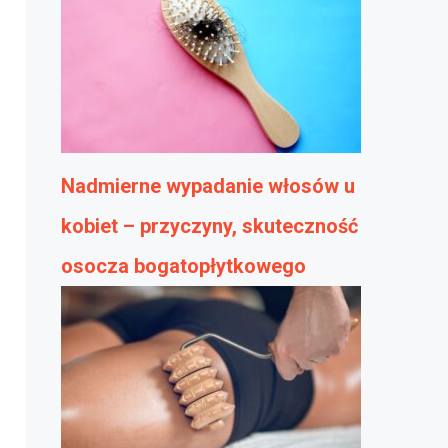
Nadmierne wypadanie włosów u
kobiet – przyczyny, skuteczność
osocza bogatopłytkowego