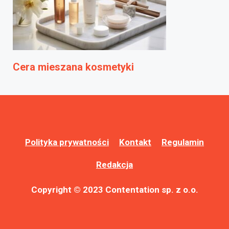
Cera mieszana kosmetyki
Polityka prywatności
Kontakt
Regulamin
Redakcja
Copyright © 2023 Contentation sp. z o.o.