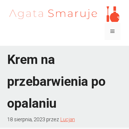
Przejdź
do
treści
Menu
Krem na
przebarwienia po
opalaniu
18 sierpnia, 2023
przez
Lucjan