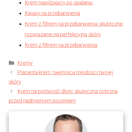
Krem nawilżający po opalaniu
Kwasy na przebarwienia
Krem z filtrem na przebarwienia: skuteczne
rozwiązanie na perfekcyjną skórę
Krem z filtrem na przebarwienia
Kategorie
Kremy
Placenta krem: tajemnica młodości twojej
skóry
Krem na potliwość dłoni: skuteczna ochrona
przed nadmiernym poceniem