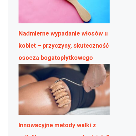
Nadmierne wypadanie włosów u
kobiet – przyczyny, skuteczność
osocza bogatopłytkowego
Innowacyjne metody walki z