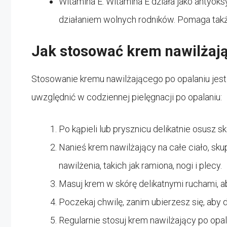
Witamina E: Witamina E działa jako antyok
działaniem wolnych rodników. Pomaga takż
Jak stosować krem nawilżają
Stosowanie kremu nawilżającego po opalaniu jest ł
uwzględnić w codziennej pielęgnacji po opalaniu:
Po kąpieli lub prysznicu delikatnie osusz s
Nanieś krem nawilżający na całe ciało, sku
nawilżenia, takich jak ramiona, nogi i plecy.
Masuj krem w skórę delikatnymi ruchami, a
Poczekaj chwilę, zanim ubierzesz się, aby 
Regularnie stosuj krem nawilżający po opa