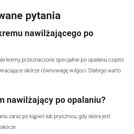
awane pytania
kremu nawilżającego po
e kremy przeznaczone specjalnie po opalaniu często
zywracające skórze równowagę wilgoci. Dlatego warto
m nawilżający po opalaniu?
iu zaraz po kąpieli lub prysznicu, gdy skóra jest
skórze.