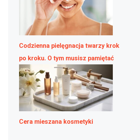
Codzienna pielęgnacja twarzy krok
po kroku. O tym musisz pamiętać
Cera mieszana kosmetyki