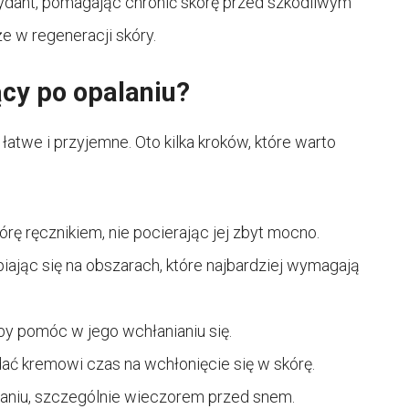
sydant, pomagając chronić skórę przed szkodliwym
e w regeneracji skóry.
cy po opalaniu?
atwe i przyjemne. Oto kilka kroków, które warto
kórę ręcznikiem, nie pocierając jej zbyt mocno.
piając się na obszarach, które najbardziej wymagają
by pomóc w jego wchłanianiu się.
dać kremowi czas na wchłonięcie się w skórę.
laniu, szczególnie wieczorem przed snem.