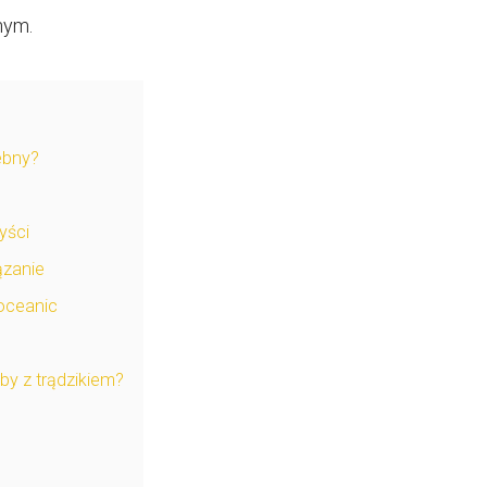
nym.
ebny?
yści
ązanie
 oceanic
by z trądzikiem?