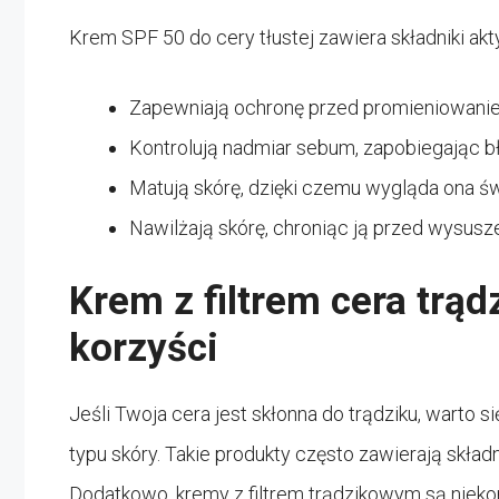
Krem SPF 50 do cery tłustej zawiera składniki aktyw
Zapewniają ochronę przed promieniowani
Kontrolują nadmiar sebum, zapobiegając bł
Matują skórę, dzięki czemu wygląda ona św
Nawilżają skórę, chroniąc ją przed wysu
Krem z filtrem cera trą
korzyści
Jeśli Twoja cera jest skłonna do trądziku, warto
typu skóry. Takie produkty często zawierają skład
Dodatkowo, kremy z filtrem trądzikowym są nieko