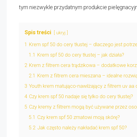
tym niezwykle przydatnym produkcie pielęgnacyj
Spis treści
ukryj
1
Krem spf 50 do cery tłustej – dlaczego jest potrz
1.1
Krem spf 50 do cery tłustej – jak działa?
2
Krem z filtrem cera trądzikowa – dodatkowe korz
2.1
Krem z filtrem cera mieszana – idealne rozwi
3
Youth krem matująco-nawilżający z filtrem uv aa
4
Czy krem spf 50 nadaje się tylko do cery tłustej?
5
Czy kremy z filtrem mogą być używane przez oso
5.1
Czy krem spf 50 zmatowi moją skórę?
5.2
Jak często należy nakładać krem spf 50?