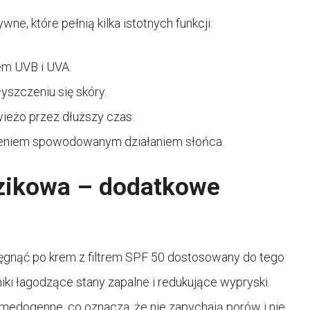
ne, które pełnią kilka istotnych funkcji:
em UVB i UVA.
yszczeniu się skóry.
ieżo przez dłuższy czas.
szeniem spowodowanym działaniem słońca.
dzikowa – dodatkowe
 sięgnąć po krem z filtrem SPF 50 dostosowany do tego
niki łagodzące stany zapalne i redukujące wypryski.
medogenne, co oznacza, że nie zapychają porów i nie