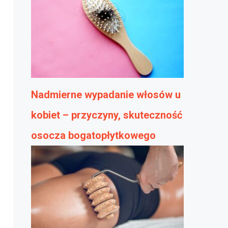
Nadmierne wypadanie włosów u
kobiet – przyczyny, skuteczność
osocza bogatopłytkowego