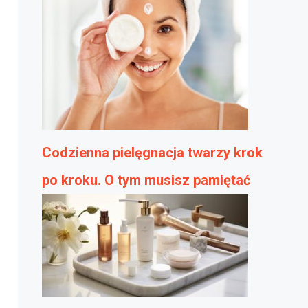
Codzienna pielęgnacja twarzy krok
po kroku. O tym musisz pamiętać