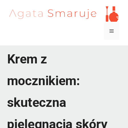
Przejdź
do
treści
Menu
Krem z
mocznikiem:
skuteczna
pielęgnacja skóry