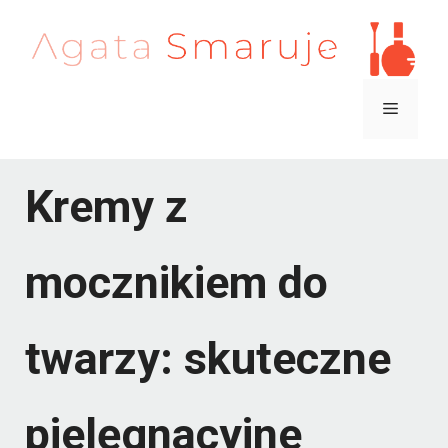
Przejdź
do
treści
Menu
Kremy z
mocznikiem do
twarzy: skuteczne
pielęgnacyjne