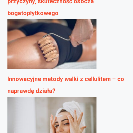
przyczyny, skuteczność osocza
bogatopłytkowego
Innowacyjne metody walki z cellulitem – co
naprawdę działa?