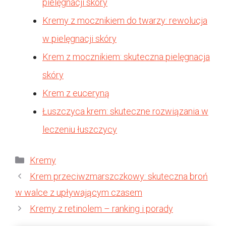
pielęgnacji skóry
Kremy z mocznikiem do twarzy: rewolucja
w pielęgnacji skóry
Krem z mocznikiem: skuteczna pielęgnacja
skóry
Krem z euceryną
Łuszczyca krem: skuteczne rozwiązania w
leczeniu łuszczycy
Kategorie
Kremy
Krem przeciwzmarszczkowy: skuteczna broń
w walce z upływającym czasem
Kremy z retinolem – ranking i porady